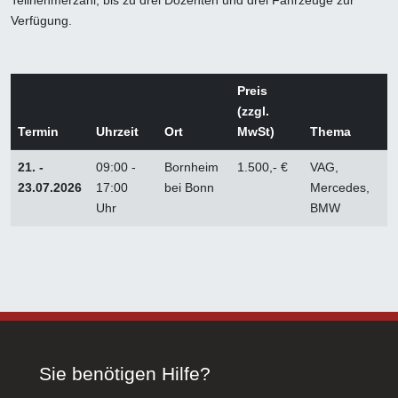
Teilnehmerzahl, bis zu drei Dozenten und drei Fahrzeuge zur
Verfügung.
Preis
(zzgl.
Termin
Uhrzeit
Ort
MwSt)
Thema
21. -
09:00 -
Bornheim
1.500,- €
VAG,
23.07.2026
17:00
bei Bonn
Mercedes,
Uhr
BMW
Sie benötigen Hilfe?